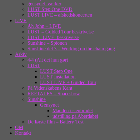
gensynet_værker
LUST Step One DVD
LUST LIVE – afskedskoncerten
LIVE
Åh John – LIVE
LUST – Guided Tour beskrivelse
LUST_LIVE_beskrivelse
Sunshine – Spionen
Sunshine del 3 – Working on the chain gang
Arkiv
4/4 (Alt det hun gør)
LUST
LUST Step One
LUST Installation
LUST LIVE + Guided Tour
På Videnskabens Kant
REFTALES – Spaceshow
Sunshine
Gensynet
Manden i stenbrudet
udstilling på Aberdabei
De første film – Battery Test
OM
Kontakt