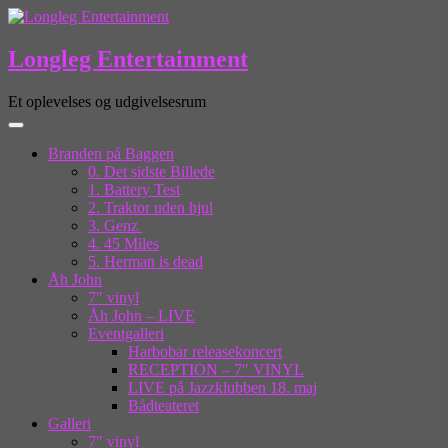
Longleg Entertainment
Et oplevelses og udgivelsesrum
Branden på Baggen
0. Det sidste Billede
1. Battery Test
2. Traktor uden hjul
3. Genz
4. 45 Miles
5. Herman is dead
Åh John
7″ vinyl
Åh John – LIVE
Eventgalleri
Harbobar releasekoncert
RECEPTION – 7″ VINYL
LIVE på Jazzklubben 18. maj
Bådteateret
Galleri
7″ vinyl