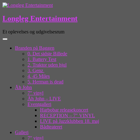
Longleg Entertainment
Et oplevelses og udgivelsesrum
Branden på Baggen
0. Det sidste Billede
1. Battery Test
2. Traktor uden hjul
3. Genz
4. 45 Miles
5. Herman is dead
Åh John
7″ vinyl
Åh John – LIVE
Eventgalleri
Harbobar releasekoncert
RECEPTION – 7″ VINYL
LIVE på Jazzklubben 18. maj
Bådteateret
Galleri
7″ vinyl