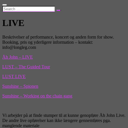
LIVE
Beskrivelser af performance, koncert og anden form for show.
Booking, pris og yderligere information – kontakt:
info@longleg.com
Åh John – LIVE
LUST – The Guided Tour
LUST LIVE
Sunshine – Spionen
Sunshine – Working on the chain gang
Vi arbejder på at finde stumper til at kunne genopføre Åh John Live.
De andre live opførelser kan ikke længere gennemføres pga.
manglende materiale