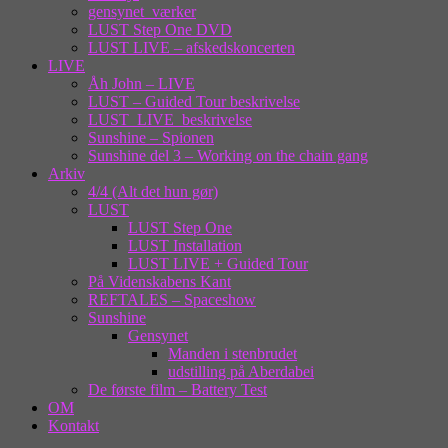
gensynet_værker
LUST Step One DVD
LUST LIVE – afskedskoncerten
LIVE
Åh John – LIVE
LUST – Guided Tour beskrivelse
LUST_LIVE_beskrivelse
Sunshine – Spionen
Sunshine del 3 – Working on the chain gang
Arkiv
4/4 (Alt det hun gør)
LUST
LUST Step One
LUST Installation
LUST LIVE + Guided Tour
På Videnskabens Kant
REFTALES – Spaceshow
Sunshine
Gensynet
Manden i stenbrudet
udstilling på Aberdabei
De første film – Battery Test
OM
Kontakt