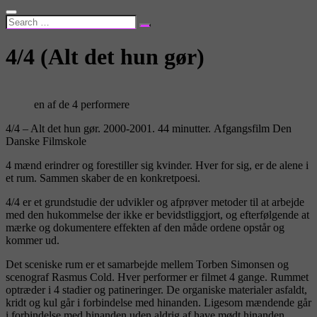
4/4 (Alt det hun gør)
en af de 4 performere
4/4 – Alt det hun gør. 2000-2001. 44 minutter. Afgangsfilm Den
Danske Filmskole
4 mænd erindrer og forestiller sig kvinder. Hver for sig, er de alene i
et rum. Sammen skaber de en konkretpoesi.
4/4 er et grundstudie der udvikler og afprøver metoder til at arbejde
med den hukommelse der ikke er bevidstliggjort, og efterfølgende at
mærke og dokumentere effekten af den måde ordene opstår og
kommer ud.
Det sceniske rum er et samarbejde mellem Torben Simonsen og
scenograf Rasmus Cold. Hver performer er filmet 4 gange. Rummet
optræder i 4 stadier og patineringer. De organiske materialer asfaldt,
kridt og kul går i forbindelse med hinanden. Ligesom mændende går
i forbindelse med hinanden uden aldrig af have mødt hinanden.