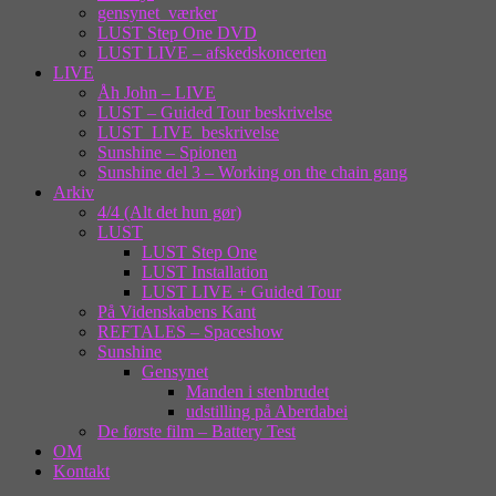
gensynet_værker
LUST Step One DVD
LUST LIVE – afskedskoncerten
LIVE
Åh John – LIVE
LUST – Guided Tour beskrivelse
LUST_LIVE_beskrivelse
Sunshine – Spionen
Sunshine del 3 – Working on the chain gang
Arkiv
4/4 (Alt det hun gør)
LUST
LUST Step One
LUST Installation
LUST LIVE + Guided Tour
På Videnskabens Kant
REFTALES – Spaceshow
Sunshine
Gensynet
Manden i stenbrudet
udstilling på Aberdabei
De første film – Battery Test
OM
Kontakt