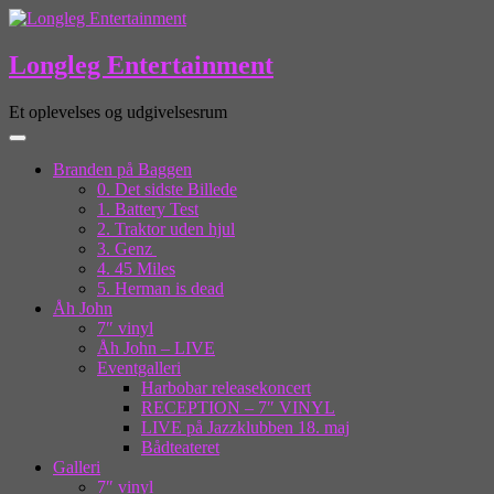
Longleg Entertainment
Et oplevelses og udgivelsesrum
Branden på Baggen
0. Det sidste Billede
1. Battery Test
2. Traktor uden hjul
3. Genz
4. 45 Miles
5. Herman is dead
Åh John
7″ vinyl
Åh John – LIVE
Eventgalleri
Harbobar releasekoncert
RECEPTION – 7″ VINYL
LIVE på Jazzklubben 18. maj
Bådteateret
Galleri
7″ vinyl