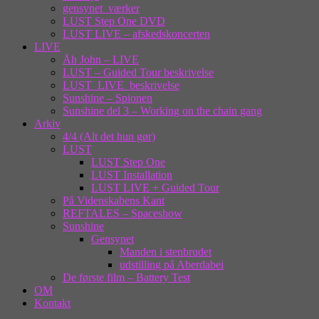
gensynet_værker
LUST Step One DVD
LUST LIVE – afskedskoncerten
LIVE
Åh John – LIVE
LUST – Guided Tour beskrivelse
LUST_LIVE_beskrivelse
Sunshine – Spionen
Sunshine del 3 – Working on the chain gang
Arkiv
4/4 (Alt det hun gør)
LUST
LUST Step One
LUST Installation
LUST LIVE + Guided Tour
På Videnskabens Kant
REFTALES – Spaceshow
Sunshine
Gensynet
Manden i stenbrudet
udstilling på Aberdabei
De første film – Battery Test
OM
Kontakt