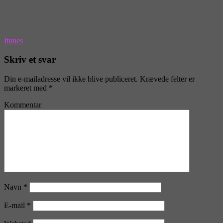
Itunes
Skriv et svar
Din e-mailadresse vil ikke blive publiceret.
Krævede felter er
markeret med
*
Kommentar
Navn
*
E-mail
*