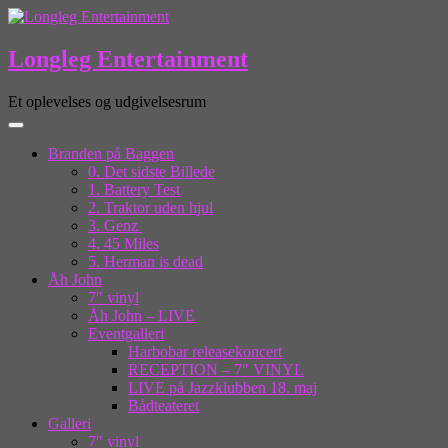
Longleg Entertainment
Et oplevelses og udgivelsesrum
Branden på Baggen
0. Det sidste Billede
1. Battery Test
2. Traktor uden hjul
3. Genz
4. 45 Miles
5. Herman is dead
Åh John
7″ vinyl
Åh John – LIVE
Eventgalleri
Harbobar releasekoncert
RECEPTION – 7″ VINYL
LIVE på Jazzklubben 18. maj
Bådteateret
Galleri
7″ vinyl